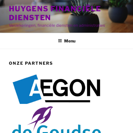
HUYGENS FINANCIËLE
DIENSTEN
Verzekeringen, financiële diensten en administraties
Menu
ONZE PARTNERS